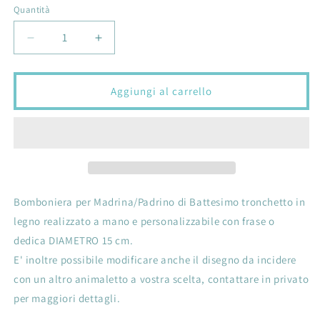
Quantità
Quantità
Diminuisci
Aumenta
quantità
quantità
per
per
Bomboniera
Bomboniera
Aggiungi al carrello
per
per
Madrina/Padrino
Madrina/Padrino
Battesimo
Battesimo
tronchetto
tronchetto
in
in
legno
legno
con
con
Bomboniera per Madrina/Padrino di Battesimo tronchetto in
orsetto
orsetto
legno realizzato a mano e personalizzabile con frase o
con
con
dedica
dedica
dedica DIAMETRO 15 cm.
frase
frase
E' inoltre possibile modificare anche il disegno da incidere
incisione
incisione
con un altro animaletto a vostra scelta, contattare in privato
personalizzata
personalizzata
per maggiori dettagli.
diametro
diametro
15cm
15cm