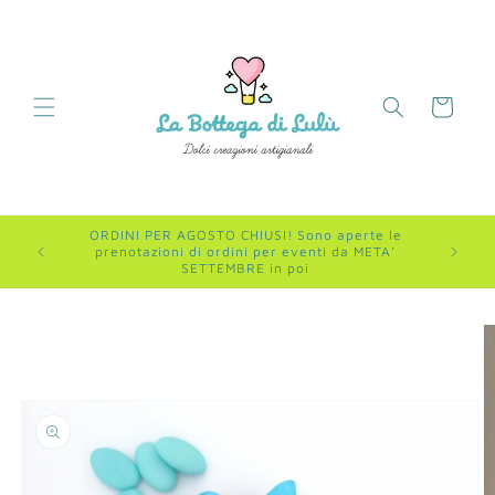
Vai
direttamente
ai contenuti
Carrello
ORDINI PER AGOSTO CHIUSI! Sono aperte le
prenotazioni di ordini per eventi da META'
SETTEMBRE in poi
Passa alle
informazioni
sul prodotto