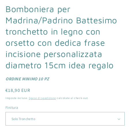
in
Bomboniera per
fi
m
Madrina/Padrino Battesimo
tronchetto in legno con
orsetto con dedica frase
incisione personalizzata
diametro 15cm idea regalo
ORDINE MINIMO 10 PZ
Prezzo
€18,90 EUR
di
Imposte incluse.
Spese di spedizione
calcolate al check-out.
listino
Finitura