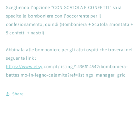
idea
idea
Scegliendo l'opzione "CON SCATOLA E CONFETTI" sarà
regalo
regalo
spedita la bomboniera con l'occorrente per il
confezionamento, quindi (Bomboniera + Scatola smontata +
5 confetti + nastri).
Abbinala alle bomboniere per gli altri ospiti che troverai nel
seguente link :
https://www.etsy
.com/it/listing/1436614542/bomboniera-
battesimo-in-legno-calamita?ref=listings_manager_grid
Share